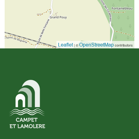
Leaflet
OpenStreetMap
| ©
contributors