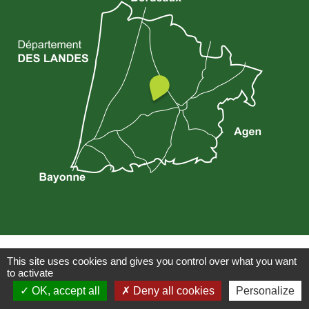
This site uses cookies and gives you control over what you want
Plan du site
Mentions légales
Accessibilité : non conforme
|
|
|
to activate
Gestion des cookies
Réalisé par WebPublic40
|
OK, accept all
Deny all cookies
Personalize